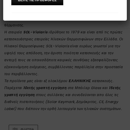
Ηλιακός Θερμοσίφωνας Διπλής Ενέργειας (ήλιος, ρεύμα), αλλά έχει
επιπλέον μια είσοδο για να εκμεταλλευτεί ως θερμαντικό μέσο το
ζεστό νερό του καλοριφέρ που παράγεται από τον λέβητα κεντρικής
θέρμανσης.
Η εταιρεία
SOL-Violaris
ιδρύθηκε το 1979 και είναι από τις πρώτες
κατασκευάστριες εταιρείες Ηλιακών Θερμοσιφώνων στην Ελλάδα. Οι
Ηλιακοί Θερμοσίφωνες SOL-Violaris είναι ευρέως γνωστοί για την
υψηλή τους απόδοση, την άριστη ποιότητα κατασκευής και την
αντοχή τους σε οποιεσδήποτε καιρικές συνθήκες εξασφαλίζοντας
εξοικονόμηση ενέργειας, συμβάλλοντας παράλληλα στην προστασία
του περιβάλλοντος.
Τα προϊόντα μας είναι εξ ολοκλήρου
ΕΛΛΗΝΙΚΗΣ
κατασκευής.
Παρέχεται
10ετής γραπτή εγγύηση
στα Μπόιλερ Glass και
15ετής
γραπτή εγγύηση
στους συλλέκτες και συνοδεύονται απο όλες τις
διεθνείς πιστοποιήσεις (Solar Keymark, Δημόκριτος, CE, Energy
Label) που διέπουν την ορθή λειτουργία των ηλιακών συστημάτων.
ΦΊΛΤΡΑ