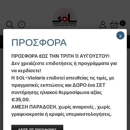
0
x
ΠΡΟΣΦΟΡΑ
MENU
ΠΡΟΣΦΟΡΑ EΩΣ ΤΗΝ ΤΡΙΤΗ 11 ΑΥΓΟΥΣΤΟΥ!
ΗΛΙΑΚΟΊ ΘΕΡΜΟΣΊΦΩΝΕΣ SOL-
Δεν χρειάζεστε επιδοτήσεις ή προγράμματα για
VIOLARIS GLASS/INOX ΤΡΙΠΛΉΣ
να κερδίσετε!
ΕΝΈΡΓΕΙΑΣ
Η SOL-Violaris επιδοτεί απευθείας τις τιμές, με
πραγματικές εκπτώσεις και ΔΩΡΟ ένα ΣΕΤ
Αρχική σελίδα
/
Ηλιακοί Θερμοσίφωνες SOL-Violaris Glass/Inox
/
Ηλιακοί Θερμοσίφωνες SOL-Violaris Glass/Inox Τριπλής
συντήρησης ηλιακού θερμοσίφωνα αξίας
Ενέργειας
€35,00.
ΑΜΕΣΗ ΠΑΡΑΔΟΣΗ, χωρίς αναμονές , χωρίς
γραφειοκρατία ή κρυφές υπερκοστολογήσεις.
Ο Ηλιακός Θερμοσίφωνας
Τριπλής Ενέργειας
λειτουργεί όπως ο
ΔΕΙΤΕ ΤΙΣ ΠΡΟΣΦΟΡΕΣ