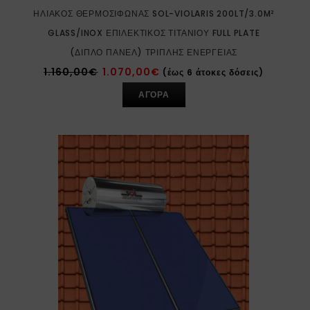
ΗΛΙΑΚΌΣ ΘΕΡΜΟΣΊΦΩΝΑΣ SOL-VIOLARIS 200LT/3.0M²
GLASS/INOX ΕΠΙΛΕΚΤΙΚΌΣ ΤΙΤΑΝΊΟΥ FULL PLATE
(ΔΙΠΛΌ ΠΆΝΕΛ) ΤΡΙΠΛΉΣ ΕΝΈΡΓΕΙΑΣ
1.160,00
€
1.070,00
€
(έως 6 άτοκες δόσεις)
ΑΓΟΡΑ