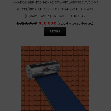
ΗΛΙΑΚΌΣ ΘΕΡΜΟΣΊΦΩΝΑΣ SOL-VIOLARIS 160LT/2.5M²
GLASS/INOX ΕΠΙΛΕΚΤΙΚΌΣ ΤΙΤΑΝΊΟΥ FULL PLATE
(ΕΝΙΑΊΟ ΠΆΝΕΛ) ΤΡΙΠΛΉΣ ΕΝΈΡΓΕΙΑΣ
1.020,00
€
930,00
€
(έως 6 άτοκες δόσεις)
ΑΓΟΡΑ