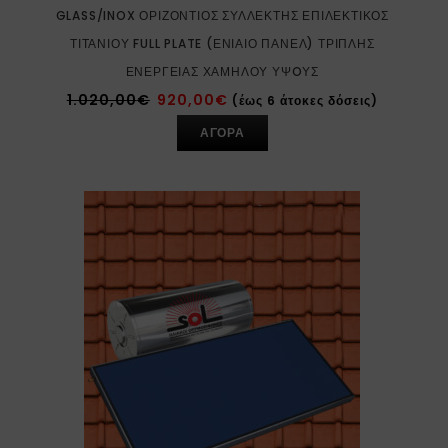
GLASS/INOX ΟΡΙΖΌΝΤΙΟΣ ΣΥΛΛΈΚΤΗΣ ΕΠΙΛΕΚΤΙΚΌΣ
ΤΙΤΑΝΊΟΥ FULL PLATE (ΕΝΙΑΊΟ ΠΆΝΕΛ) ΤΡΙΠΛΉΣ
ΕΝΈΡΓΕΙΑΣ ΧΑΜΗΛΟΎ ΎΨOΥΣ
1.020,00
€
920,00
€
(έως 6 άτοκες δόσεις)
ΑΓΟΡΑ