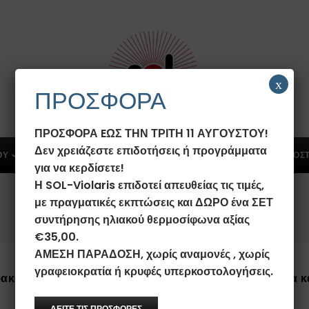
x
ΠΡΟΣΦΟΡΑ
ΠΡΟΣΦΟΡΑ EΩΣ ΤΗΝ ΤΡΙΤΗ 11 ΑΥΓΟΥΣΤΟΥ!
Δεν χρειάζεστε επιδοτήσεις ή προγράμματα
ΟΥ
ΗΛΙΑΚΟΙ ΣΥΛΛΕΚΤΕΣ
ΠΡΟΣΦΟΡΕΣ
ΛΕΒΗΤΟΣΤ
για να κερδίσετε!
Η SOL-Violaris επιδοτεί απευθείας τις τιμές,
με πραγματικές εκπτώσεις και ΔΩΡΟ ένα ΣΕΤ
DOWNLOADS
συντήρησης ηλιακού θερμοσίφωνα αξίας
€35,00.
ΑΜΕΣΗ ΠΑΡΑΔΟΣΗ, χωρίς αναμονές , χωρίς
γραφειοκρατία ή κρυφές υπερκοστολογήσεις.
κάτω links για να κατεβάσετε φυλλάδια, εγχειρίδια κ
ΔΕΙΤΕ ΤΙΣ ΠΡΟΣΦΟΡΕΣ