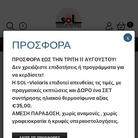
0
x
ΠΡΟΣΦΟΡΑ
MENU
ΠΡΟΣΦΟΡΑ EΩΣ ΤΗΝ ΤΡΙΤΗ 11 ΑΥΓΟΥΣΤΟΥ!
WISHLIST
Δεν χρειάζεστε επιδοτήσεις ή προγράμματα για
να κερδίσετε!
Η SOL-Violaris επιδοτεί απευθείας τις τιμές, με
πραγματικές εκπτώσεις και ΔΩΡΟ ένα ΣΕΤ
Η λίστα επιθυμιών μου
συντήρησης ηλιακού θερμοσίφωνα αξίας
€35,00.
ΑΜΕΣΗ ΠΑΡΑΔΟΣΗ, χωρίς αναμονές , χωρίς
γραφειοκρατία ή κρυφές υπερκοστολογήσεις.
ΔΕΙΤΕ ΤΙΣ ΠΡΟΣΦΟΡΕΣ