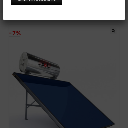
(Ενιαίο Πάνελ) Τριπλής Ενέργειας Χαμηλού Ύψoυς
-7%
🔍