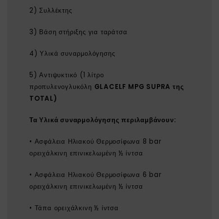
2) Συλλέκτης
3) Βάση στήριξης για ταράτσα
4) Υλικά συναρμολόγησης
5) Αντιψυκτικό (1 λίτρο
προπυλενογλυκόλη
GLACELF MPG SUPRA της
TOTAL)
Τα
Υλικά συναρμολόγησης
περιλαμβάνουν:
• Ασφάλεια Ηλιακού Θερμοσίφωνα 8 bar
ορειχάλκινη επινικελωμένη ½ ίντσα
• Ασφάλεια Ηλιακού Θερμοσίφωνα 6 bar
ορειχάλκινη επινικελωμένη ½ ίντσα
• Τάπα ορειχάλκινη ½ ίντσα