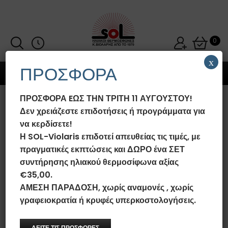
0
x
ΠΡΟΣΦΟΡΑ
MENU
ΠΡΟΣΦΟΡΑ EΩΣ ΤΗΝ ΤΡΙΤΗ 11 ΑΥΓΟΥΣΤΟΥ!
ΗΛΙΑΚΌΣ ΘΕΡΜΟΣΊΦΩΝΑΣ SOL-
Δεν χρειάζεστε επιδοτήσεις ή προγράμματα για
VIOLARIS 120LT/2.0M²
να κερδίσετε!
GLASS/INOX ΟΡΙΖΌΝΤΙΟΣ
Η SOL-Violaris επιδοτεί απευθείας τις τιμές, με
ΣΥΛΛΈΚΤΗΣ ΕΠΙΛΕΚΤΙΚΌΣ
πραγματικές εκπτώσεις και ΔΩΡΟ ένα ΣΕΤ
ΤΙΤΑΝΊΟΥ FULL PLATE (ΕΝΙΑΊΟ
συντήρησης ηλιακού θερμοσίφωνα αξίας
ΠΆΝΕΛ) ΤΡΙΠΛΉΣ ΕΝΈΡΓΕΙΑΣ
€35,00.
ΧΑΜΗΛΟΎ ΎΨOΥΣ
ΑΜΕΣΗ ΠΑΡΑΔΟΣΗ, χωρίς αναμονές , χωρίς
γραφειοκρατία ή κρυφές υπερκοστολογήσεις.
Αρχική σελίδα
/
Ηλιακοί Θερμοσίφωνες SOL-Violaris Glass/Inox
/
Ηλιακοί Θερμοσίφωνες SOL-Violaris Glass/Inox Τριπλής
Ενέργειας
/
Ηλιακός Θερμοσίφωνας SOL-Violaris 120lt/2.0m²
Glass/Inox Οριζόντιος Συλλέκτης Επιλεκτικός Τιτανίου FULL PLATE
ΔΕΙΤΕ ΤΙΣ ΠΡΟΣΦΟΡΕΣ