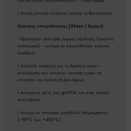
Ζεστού νερού Πολυαιθυλενίου – Τουμπόραμα
• Λευκή μόνωση σωλήνας υψηλής ανθεκτικότητας
Ιδιότητες επισμάλτωσης (Glass / Εμαγιέ)
• Προστασία από κάθε μορφής οξείδωση (γυάλινη
επίστρωση) – αντοχή σε οποιεσδήποτε καιρικές
συνθήκες
• Απόλυτα ασφαλής για τη δημόσια υγεία –
εκπλήρωση των κανόνων υγιεινής χωρίς να
επιτρέπει την ανάπτυξη βακτηρίων
• Αντοχή σε οξέα, στα graffiti και στην ηλιακή
ακτινοβολία
• Αντοχή σε απότομες μεταβολές θερμοκρασίας
(-60°C έως +450°C)