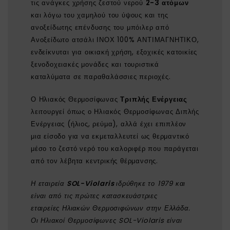
τις ανάγκες χρήσης ζεστού νερού
2-3 ατόμων
και λόγω του χαμηλού του ύψους και της
ανοξείδωτης επένδυσης του μπόιλερ από
Ανοξείδωτο ατσάλι ΙΝΟΧ 100% ΑΝΤΙΜΑΓΝΗΤΙΚΟ,
ενδείκνυται για οικιακή χρήση, εξοχικές κατοικίες
ξενοδοχειακές μονάδες και τουριστικά
καταλύματα σε παραθαλάσσιες περιοχές.
Ο Ηλιακός Θερμοσίφωνας
Τριπλής Ενέργειας
λειτουργεί όπως ο Ηλιακός Θερμοσίφωνας Διπλής
Ενέργειας (ήλιος, ρεύμα), αλλά έχει επιπλέον
μια είσοδο για να εκμεταλλευτεί ως θερμαντικό
μέσο το ζεστό νερό του καλοριφέρ που παράγεται
από τον λέβητα κεντρικής θέρμανσης.
Η εταιρεία
SOL-Violaris
ιδρύθηκε το 1979 και
είναι από τις πρώτες κατασκευάστριες
εταιρείες Ηλιακών Θερμοσιφώνων στην Ελλάδα.
Οι Ηλιακοί Θερμοσίφωνες SOL-Violaris είναι