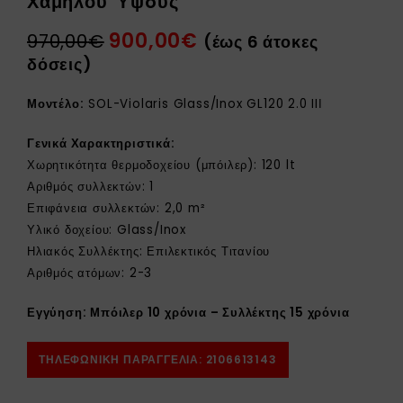
Χαμηλού Ύψoυς
Τιτανίου FULL PLATE (Ενιαίο
Τιτανίου FULL PLATE (Ενιαίο
Πάνελ) Διπλής Ενέργειας
Πάνελ) Διπλής Ενέργειας
900,00
€
970,00
€
(έως 6 άτοκες
Χαμηλού Ύψους Κεραμοσκεπής
Χαμηλού Ύψoυς
δόσεις)
Μοντέλο:
SOL-Violaris Glass/Inox GL120 2.0 IIΙ
Γενικά Χαρακτηριστικά:
Χωρητικότητα θερμοδοχείου (μπόιλερ): 120 lt
Αριθμός συλλεκτών: 1
Επιφάνεια συλλεκτών: 2,0 m²
Υλικό δοχείου: Glass/Inox
Ηλιακός Συλλέκτης: Επιλεκτικός Τιτανίου
Αριθμός ατόμων: 2-3
Εγγύηση: Μπόιλερ 10 χρόνια – Συλλέκτης 15 χρόνια
ΤΗΛΕΦΩΝΙΚΗ ΠΑΡΑΓΓΕΛΙΑ: 2106613143