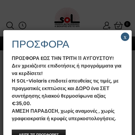
0
x
ΠΡΟΣΦΟΡΑ
MENU
ΠΡΟΣΦΟΡΑ EΩΣ ΤΗΝ ΤΡΙΤΗ 11 ΑΥΓΟΥΣΤΟΥ!
ΗΛΙΑΚΌΣ ΘΕΡΜΟΣΊΦΩΝΑΣ SOL-
Δεν χρειάζεστε επιδοτήσεις ή προγράμματα για
VIOLARIS 120LT/2.0M²
να κερδίσετε!
GLASS/INOX ΕΠΙΛΕΚΤΙΚΌΣ
Η SOL-Violaris επιδοτεί απευθείας τις τιμές, με
ΤΙΤΑΝΊΟΥ FULL PLATE (ΕΝΙΑΊΟ
πραγματικές εκπτώσεις και ΔΩΡΟ ένα ΣΕΤ
ΠΆΝΕΛ) ΤΡΙΠΛΉΣ ΕΝΈΡΓΕΙΑΣ
συντήρησης ηλιακού θερμοσίφωνα αξίας
ΚΕΡΑΜΟΣΚΕΠΉΣ
€35,00.
ΑΜΕΣΗ ΠΑΡΑΔΟΣΗ, χωρίς αναμονές , χωρίς
Αρχική σελίδα
/
Ηλιακοί Θερμοσίφωνες SOL-Violaris Glass/Inox
/
Ηλιακοί Θερμοσίφωνες SOL-Violaris Glass/Inox Τριπλής
γραφειοκρατία ή κρυφές υπερκοστολογήσεις.
Ενέργειας
/
Ηλιακός Θερμοσίφωνας SOL-Violaris 120lt/2.0m²
Glass/Inox Επιλεκτικός Τιτανίου FULL PLATE (Ενιαίο Πάνελ)
Τριπλής Ενέργειας Κεραμοσκεπής
ΔΕΙΤΕ ΤΙΣ ΠΡΟΣΦΟΡΕΣ