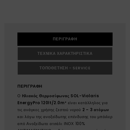
ΠΕΡΙΓΡΑΦΉ
ΤΕΧΝΙΚΆ ΧΑΡΑΚΤΗΡΙΣΤΙΚΆ
ΤΟΠΟΘΈΤΗΣΗ - SERVICE
ΠΕΡΙΓΡΑΦΉ
Ο
Ηλιακός Θερμοσίφωνας SOL-Violaris
EnergyPro 120lt/2.0m²
είναι κατάλληλος για
τις ανάγκες χρήσης ζεστού νερού
2 – 3 ατόμων
και λόγω της ανοξείδωτης επένδυσης του μπόιλερ
από Ανοξείδωτο ατσάλι ΙΝΟΧ 100%