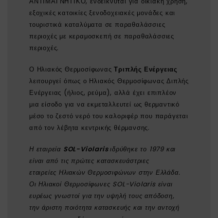
ΑΝΤΙΜΑΓΝΗΤΙΚΟ, ενδείκνυται για οικιακή χρήση,
εξοχικές κατοικίες ξενοδοχειακές μονάδες και
τουριστικά καταλύματα σε παραθαλάσσιες
περιοχές με κεραμοσκεπή σε παραθαλάσσιες
περιοχές.
Ο Ηλιακός Θερμοσίφωνας
Τριπλής Ενέργειας
λειτουργεί όπως ο Ηλιακός Θερμοσίφωνας Διπλής
Ενέργειας (ήλιος, ρεύμα), αλλά έχει επιπλέον
μια είσοδο για να εκμεταλλευτεί ως θερμαντικό
μέσο το ζεστό νερό του καλοριφέρ που παράγεται
από τον λέβητα κεντρικής θέρμανσης.
Η εταιρεία
SOL-Violaris
ιδρύθηκε το 1979 και
είναι από τις πρώτες κατασκευάστριες
εταιρείες Ηλιακών Θερμοσιφώνων στην Ελλάδα.
Οι Ηλιακοί Θερμοσίφωνες SOL-Violaris είναι
ευρέως γνωστοί για την υψηλή τους απόδοση,
την άριστη ποιότητα κατασκευής και την αντοχή