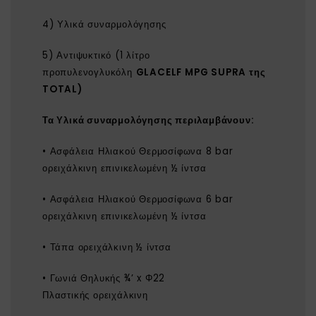
4) Υλικά συναρμολόγησης
5) Αντιψυκτικό (1 λίτρο
προπυλενογλυκόλη
GLACELF MPG SUPRA της
TOTAL)
Τα
Υλικά συναρμολόγησης
περιλαμβάνουν:
• Ασφάλεια Ηλιακού Θερμοσίφωνα 8 bar
ορειχάλκινη επινικελωμένη ½ ίντσα
• Ασφάλεια Ηλιακού Θερμοσίφωνα 6 bar
ορειχάλκινη επινικελωμένη ½ ίντσα
• Τάπα ορειχάλκινη ½ ίντσα
• Γωνιά Θηλυκής ¾’ x Φ22
Πλαστικής ορειχάλκινη