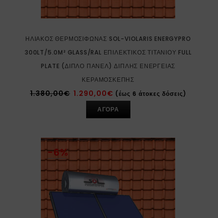
ΗΛΙΑΚΌΣ ΘΕΡΜΟΣΊΦΩΝΑΣ SOL-VIOLARIS ENERGYPRO
300LT/5.0M² GLASS/RAL ΕΠΙΛΕΚΤΙΚΌΣ ΤΙΤΑΝΊΟΥ FULL
PLATE (ΔΙΠΛΌ ΠΆΝΕΛ) ΔΙΠΛΉΣ ΕΝΈΡΓΕΙΑΣ
ΚΕΡΑΜΟΣΚΕΠΉΣ
1.380,00
€
1.290,00
€
(έως 6 άτοκες δόσεις)
ΑΓΟΡΑ
-6%