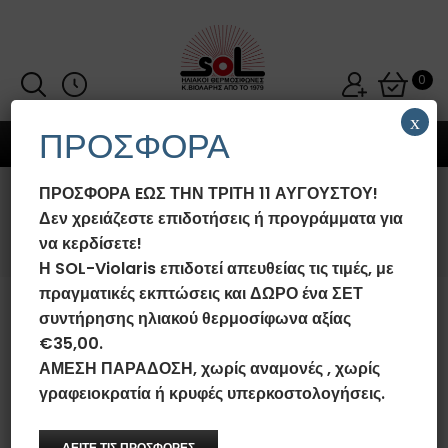
0
x
ΠΡΟΣΦΟΡΑ
MENU
ΠΡΟΣΦΟΡΑ EΩΣ ΤΗΝ ΤΡΙΤΗ 11 ΑΥΓΟΥΣΤΟΥ!
300L
Δεν χρειάζεστε επιδοτήσεις ή προγράμματα για
να κερδίσετε!
Αρχική σελίδα
/
Προϊόντα με ετικέτα “300L”
Η SOL-Violaris επιδοτεί απευθείας τις τιμές, με
πραγματικές εκπτώσεις και ΔΩΡΟ ένα ΣΕΤ
συντήρησης ηλιακού θερμοσίφωνα αξίας
€35,00.
ΦΊΛΤΡΑ
ΑΜΕΣΗ ΠΑΡΑΔΟΣΗ, χωρίς αναμονές , χωρίς
γραφειοκρατία ή κρυφές υπερκοστολογήσεις.
Προκαθορισμένη ταξινόμηση
ΔΕΙΤΕ ΤΙΣ ΠΡΟΣΦΟΡΕΣ