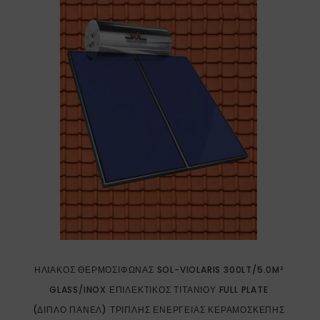
ΗΛΙΑΚΌΣ ΘΕΡΜΟΣΊΦΩΝΑΣ SOL-VIOLARIS 300LT/5.0M²
GLASS/INOX ΕΠΙΛΕΚΤΙΚΌΣ ΤΙΤΑΝΊΟΥ FULL PLATE
(ΔΙΠΛΌ ΠΆΝΕΛ) ΤΡΙΠΛΉΣ ΕΝΈΡΓΕΙΑΣ ΚΕΡΑΜΟΣΚΕΠΉΣ