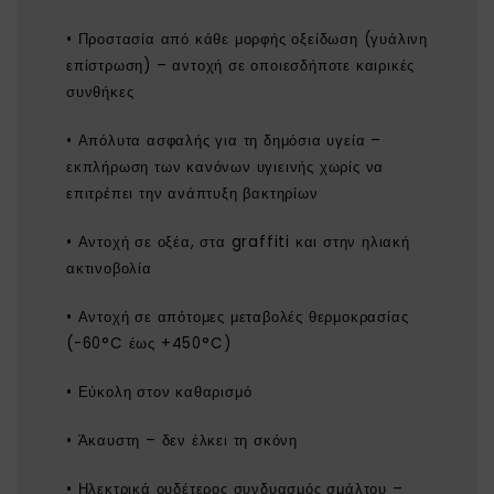
• Προστασία από κάθε μορφής οξείδωση (γυάλινη
επίστρωση) – αντοχή σε οποιεσδήποτε καιρικές
συνθήκες
• Απόλυτα ασφαλής για τη δημόσια υγεία –
εκπλήρωση των κανόνων υγιεινής χωρίς να
επιτρέπει την ανάπτυξη βακτηρίων
• Αντοχή σε οξέα, στα graffiti και στην ηλιακή
ακτινοβολία
• Αντοχή σε απότομες μεταβολές θερμοκρασίας
(-60°C έως +450°C)
• Εύκολη στον καθαρισμό
• Άκαυστη – δεν έλκει τη σκόνη
• Ηλεκτρικά ουδέτερος συνδυασμός σμάλτου –