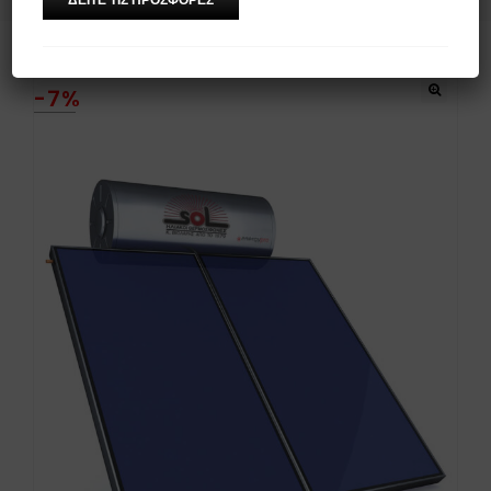
-7%
🔍