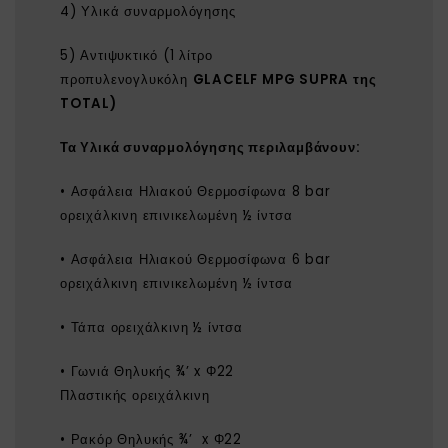
4) Υλικά συναρμολόγησης
5) Αντιψυκτικό (1 λίτρο
προπυλενογλυκόλη
GLACELF MPG SUPRA της
TOTAL)
Τα
Υλικά συναρμολόγησης
περιλαμβάνουν:
• Ασφάλεια Ηλιακού Θερμοσίφωνα 8 bar
ορειχάλκινη επινικελωμένη ½ ίντσα
• Ασφάλεια Ηλιακού Θερμοσίφωνα 6 bar
ορειχάλκινη επινικελωμένη ½ ίντσα
• Τάπα ορειχάλκινη ½ ίντσα
• Γωνιά Θηλυκής ¾’ x Φ22
Πλαστικής ορειχάλκινη
• Ρακόρ Θηλυκής ¾’ x Φ22