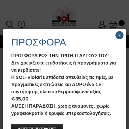
0
x
ΠΡΟΣΦΟΡΑ
MENU
ΠΡΟΣΦΟΡΑ EΩΣ ΤΗΝ ΤΡΙΤΗ 11 ΑΥΓΟΥΣΤΟΥ!
ΗΛΙΑΚΌΣ ΘΕΡΜΟΣΊΦΩΝΑΣ SOL-
Δεν χρειάζεστε επιδοτήσεις ή προγράμματα για
VIOLARIS ENERGYPRO
να κερδίσετε!
300LT/4.0M² GLASS/RAL
Η SOL-Violaris επιδοτεί απευθείας τις τιμές, με
ΕΠΙΛΕΚΤΙΚΌΣ ΤΙΤΑΝΊΟΥ FULL
πραγματικές εκπτώσεις και ΔΩΡΟ ένα ΣΕΤ
PLATE (ΔΙΠΛΌ ΠΆΝΕΛ) ΤΡΙΠΛΉΣ
συντήρησης ηλιακού θερμοσίφωνα αξίας
ΕΝΈΡΓΕΙΑΣ
€35,00.
ΑΜΕΣΗ ΠΑΡΑΔΟΣΗ, χωρίς αναμονές , χωρίς
Αρχική σελίδα
/
Ηλιακοί Θερμοσίφωνες SOL-Violaris EnergyPro
Glass/Ral
/
Ηλιακοί Θερμοσίφωνες SOL-Violaris EnergyPro
γραφειοκρατία ή κρυφές υπερκοστολογήσεις.
Glass/Ral Τριπλής Ενέργειας
/
Ηλιακός Θερμοσίφωνας SOL-
Violaris EnergyPro 300lt/4.0m² Glass/Ral Επιλεκτικός Τιτανίου
FULL PLATE (Διπλό Πάνελ) Τριπλής Ενέργειας
ΔΕΙΤΕ ΤΙΣ ΠΡΟΣΦΟΡΕΣ