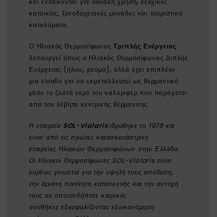
και ενδείκνυται για οικιακή χρήση, εξοχικές
κατοικίες, ξενοδοχειακές μονάδες και τουριστικά
καταλύματα.
Ο Ηλιακός Θερμοσίφωνας
Τριπλής Ενέργειας
λειτουργεί όπως ο Ηλιακός Θερμοσίφωνας Διπλής
Ενέργειας (ήλιος, ρεύμα), αλλά έχει επιπλέον
μια είσοδο για να εκμεταλλευτεί ως θερμαντικό
μέσο το ζεστό νερό του καλοριφέρ που παράγεται
από τον λέβητα κεντρικής θέρμανσης.
Η εταιρεία
SOL-Violaris
ιδρύθηκε το 1979 και
είναι από τις πρώτες κατασκευάστριες
εταιρείες Ηλιακών Θερμοσιφώνων στην Ελλάδα.
Οι Ηλιακοί Θερμοσίφωνες SOL-Violaris είναι
ευρέως γνωστοί για την υψηλή τους απόδοση,
την άριστη ποιότητα κατασκευής και την αντοχή
τους σε οποιεσδήποτε καιρικές
συνθήκες εξασφαλίζοντας εξοικονόμηση