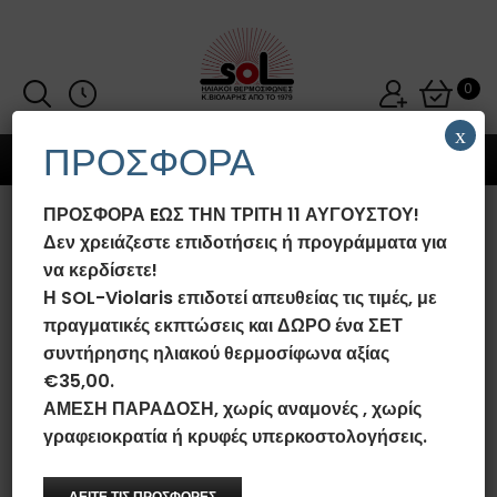
0
x
ΠΡΟΣΦΟΡΑ
MENU
ΠΡΟΣΦΟΡΑ EΩΣ ΤΗΝ ΤΡΙΤΗ 11 ΑΥΓΟΥΣΤΟΥ!
ΗΛΙΑΚΌΣ ΘΕΡΜΟΣΊΦΩΝΑΣ SOL-
Δεν χρειάζεστε επιδοτήσεις ή προγράμματα για
VIOLARIS 160LT/3.10M²
να κερδίσετε!
GLASS/INOX EXCLUSIVE
Η SOL-Violaris επιδοτεί απευθείας τις τιμές, με
ΕΠΙΛΕΚΤΙΚΌΣ ΤΙΤΑΝΊΟΥ FULL
πραγματικές εκπτώσεις και ΔΩΡΟ ένα ΣΕΤ
PLATE (ΔΙΠΛΌ ΠΆΝΕΛ) NAVI
συντήρησης ηλιακού θερμοσίφωνα αξίας
ΤΡΙΠΛΉΣ ΕΝΈΡΓΕΙΑΣ
€35,00.
ΑΜΕΣΗ ΠΑΡΑΔΟΣΗ, χωρίς αναμονές , χωρίς
Αρχική σελίδα
/
Ηλιακοί Θερμοσίφωνες SOL-Violaris Glass/Inox
Exclusive
/
Ηλιακοί Θερμοσίφωνες SOL-Violaris 160L Glass/Inox
γραφειοκρατία ή κρυφές υπερκοστολογήσεις.
Exclusive
/
Ηλιακός Θερμοσίφωνας SOL-Violaris 160lt/3.10m²
Glass/Inox Exclusive Επιλεκτικός Τιτανίου FULL PLATE (Διπλό
Πάνελ) NAVI Τριπλής Ενέργειας
ΔΕΙΤΕ ΤΙΣ ΠΡΟΣΦΟΡΕΣ