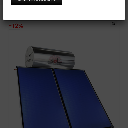
-12%
🔍