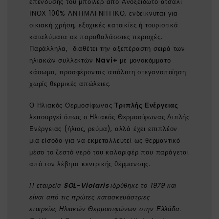
επένδυσης του μπόιλερ από Ανοξείδωτο ατσάλι
ΙΝΟΧ 100% ΑΝΤΙΜΑΓΝΗΤΙΚΟ, ενδείκνυται για
οικιακή χρήση, εξοχικές κατοικίες ή τουριστικά
καταλύματα σε παραθαλάσσιες περιοχές.
Παράλληλα, διαθέτει την αξεπέραστη σειρά των
ηλιακών συλλεκτών
Navi+
με μονοκόμματο
κάσωμα, προσφέροντας απόλυτη στεγανοποίηση
χωρίς θερμικές απώλειες.
Ο Ηλιακός Θερμοσίφωνας
Τριπλής Ενέργειας
λειτουργεί όπως ο Ηλιακός Θερμοσίφωνας Διπλής
Ενέργειας (ήλιος, ρεύμα), αλλά έχει επιπλέον
μια είσοδο για να εκμεταλλευτεί ως θερμαντικό
μέσο το ζεστό νερό του καλοριφέρ που παράγεται
από τον λέβητα κεντρικής θέρμανσης.
Η εταιρεία
SOL-Violaris
ιδρύθηκε το 1979 και
είναι από τις πρώτες κατασκευάστριες
εταιρείες Ηλιακών Θερμοσιφώνων στην Ελλάδα.