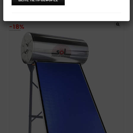
-18%
🔍