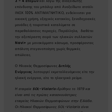
3 – 4 ατόμων
και λόγω της ανοξείδωτης
επένδυσης του μπόιλερ από Ανοξείδωτο ατσάλι
ΙΝΟΧ 100% ΑΝΤΙΜΑΓΝΗΤΙΚΟ, ενδείκνυται για
οικιακή χρήση, εξοχικές κατοικίες, ξενοδοχειακές
μονάδες ή τουριστικά καταλύματα σε
παραθαλάσσιες περιοχές. Παράλληλα, διαθέτει
την αξεπέραστη σειρά των ηλιακών συλλεκτών
Navi+
με μονοκόμματο κάσωμα, προσφέροντας
απόλυτη στεγανοποίηση χωρίς θερμικές
απώλειες.
Ο Ηλιακός Θερμοσίφωνας
Διπλής
Ενέργειας
λειτουργεί εκμεταλλευόμενος είτε την
ηλιακή ενέργεια, είτε το ηλεκτρικό ρεύμα.
Η εταιρεία
SOL-Violaris
ιδρύθηκε το 1979 και
είναι από τις πρώτες κατασκευάστριες
εταιρείες Ηλιακών Θερμοσιφώνων στην Ελλάδα.
Οι Ηλιακοί Θερμοσίφωνες SOL-Violaris είναι