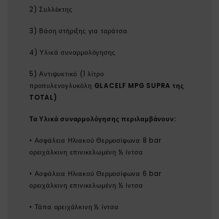
2) Συλλέκτης
3) Βάση στήριξης για ταράτσα
4) Υλικά συναρμολόγησης
5) Αντιψυκτικό (1 λίτρο
προπυλενογλυκόλη
GLACELF MPG SUPRA της
TOTAL)
Τα
Υλικά συναρμολόγησης
περιλαμβάνουν:
• Ασφάλεια Ηλιακού Θερμοσίφωνα 8 bar
ορειχάλκινη επινικελωμένη ½ ίντσα
• Ασφάλεια Ηλιακού Θερμοσίφωνα 6 bar
ορειχάλκινη επινικελωμένη ½ ίντσα
• Τάπα ορειχάλκινη ½ ίντσα