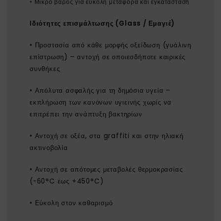
• Μικρό βάρος για εύκολη μεταφορά και εγκατάσταση
Ιδιότητες επισμάλτωσης (Glass / Εμαγιέ)
• Προστασία από κάθε μορφής οξείδωση (γυάλινη
επίστρωση) – αντοχή σε οποιεσδήποτε καιρικές
συνθήκες
• Απόλυτα ασφαλής για τη δημόσια υγεία –
εκπλήρωση των κανόνων υγιεινής χωρίς να
επιτρέπει την ανάπτυξη βακτηρίων
• Αντοχή σε οξέα, στα graffiti και στην ηλιακή
ακτινοβολία
• Αντοχή σε απότομες μεταβολές θερμοκρασίας
(-60°C έως +450°C)
• Εύκολη στον καθαρισμό