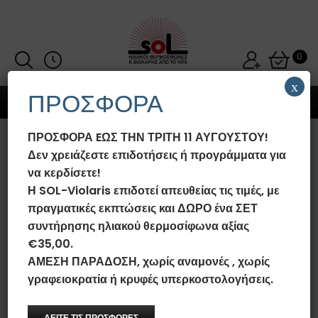
0
x
ΠΡΟΣΦΟΡΑ
MENU
ΠΡΟΣΦΟΡΑ EΩΣ ΤΗΝ ΤΡΙΤΗ 11 ΑΥΓΟΥΣΤΟΥ!
ΗΛΙΑΚΌΣ ΘΕΡΜΟΣΊΦΩΝΑΣ SOL-
Δεν χρειάζεστε επιδοτήσεις ή προγράμματα για
VIOLARIS 160LT/2.52M²
να κερδίσετε!
GLASS/INOX EXCLUSIVE
Η SOL-Violaris επιδοτεί απευθείας τις τιμές, με
ΕΠΙΛΕΚΤΙΚΌΣ ΤΙΤΑΝΊΟΥ FULL
πραγματικές εκπτώσεις και ΔΩΡΟ ένα ΣΕΤ
PLATE (ΕΝΙΑΊΟ ΠΆΝΕΛ) NAVI
συντήρησης ηλιακού θερμοσίφωνα αξίας
ΔΙΠΛΉΣ ΕΝΈΡΓΕΙΑΣ
€35,00.
ΑΜΕΣΗ ΠΑΡΑΔΟΣΗ, χωρίς αναμονές , χωρίς
Αρχική σελίδα
/
Ηλιακοί Θερμοσίφωνες SOL-Violaris Glass/Inox
Exclusive
/
Ηλιακοί Θερμοσίφωνες SOL-Violaris 160L Glass/Inox
γραφειοκρατία ή κρυφές υπερκοστολογήσεις.
Exclusive
/
Ηλιακός Θερμοσίφωνας SOL-Violaris 160lt/2.52m²
Glass/Inox Exclusive Επιλεκτικός Τιτανίου FULL PLATE (Ενιαίο
Πάνελ) NAVI Διπλής Ενέργειας
ΔΕΙΤΕ ΤΙΣ ΠΡΟΣΦΟΡΕΣ