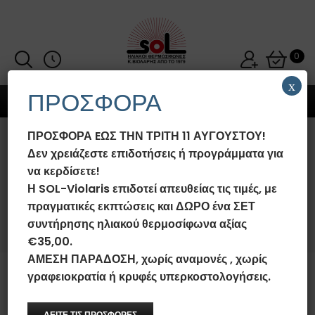
0
x
ΠΡΟΣΦΟΡΑ
MENU
ΠΡΟΣΦΟΡΑ EΩΣ ΤΗΝ ΤΡΙΤΗ 11 ΑΥΓΟΥΣΤΟΥ!
ΜΠΌΙΛΕΡ ΗΛΙΑΚΟΎ
Δεν χρειάζεστε επιδοτήσεις ή προγράμματα για
ΘΕΡΜΟΣΊΦΩΝΑ 200LT SOL-
να κερδίσετε!
VIOLARIS GLASS/INOX
Η SOL-Violaris επιδοτεί απευθείας τις τιμές, με
πραγματικές εκπτώσεις και ΔΩΡΟ ένα ΣΕΤ
Αρχική σελίδα
/
Μπόιλερ Ηλιακού Θερμοσίφωνα SOL-Violaris
Glass/Inox
/
Μπόιλερ Ηλιακού Θερμοσίφωνα 200lt SOL-Violaris
συντήρησης ηλιακού θερμοσίφωνα αξίας
Glass/Inox
€35,00.
ΑΜΕΣΗ ΠΑΡΑΔΟΣΗ, χωρίς αναμονές , χωρίς
γραφειοκρατία ή κρυφές υπερκοστολογήσεις.
ΔΕΙΤΕ ΤΙΣ ΠΡΟΣΦΟΡΕΣ