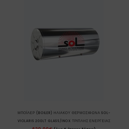
ΜΠΌΙΛΕΡ (BOILER) ΗΛΙΑΚΟΎ ΘΕΡΜΟΣΊΦΩΝΑ SOL-
VIOLARIS 200LT GLASS/INOX ΤΡΙΠΛΉΣ ΕΝΈΡΓΕΙΑΣ