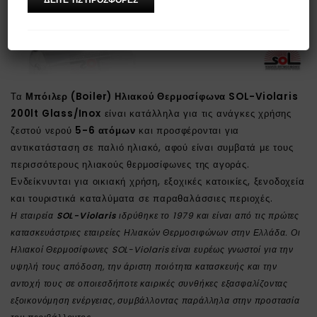
Τα
Μπόιλερ (Boiler) Ηλιακού Θερμοσίφωνα SOL-Violaris
200lt Glass/Inox
είναι κατάλληλα για τις ανάγκες χρήσης
ζεστού νερού
5-6 ατόμων
και προσφέρονται για
αντικατάσταση σε παλιό ηλιακό, αφού είναι συμβατά με τους
περισσότερους ηλιακούς θερμοσίφωνες της αγοράς.
Ενδείκνυνται για οικιακή χρήση, εξοχικές κατοικίες, ξενοδοχεία
και τουριστικά καταλύματα σε παραθαλάσσιες περιοχές.
Η εταιρεία
SOL-Violaris
ιδρύθηκε το 1979 και είναι από τις πρώτες
κατασκευάστριες εταιρείες Ηλιακών Θερμοσιφώνων στην Ελλάδα. Οι
Ηλιακοί Θερμοσίφωνες SOL-Violaris είναι ευρέως γνωστοί για την
υψηλή τους απόδοση, την άριστη ποιότητα κατασκευής και την
αντοχή τους σε οποιεσδήποτε καιρικές συνθήκες εξασφαλίζοντας
εξοικονόμηση ενέργειας, συμβάλλοντας παράλληλα στην προστασία