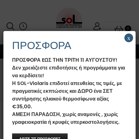
0
x
ΠΡΟΣΦΟΡΑ
MENU
ΠΡΟΣΦΟΡΑ EΩΣ ΤΗΝ ΤΡΙΤΗ 11 ΑΥΓΟΥΣΤΟΥ!
Δεν χρειάζεστε επιδοτήσεις ή προγράμματα για
ΤΙ ΣΗΜΑΊΝΕΙ ΗΛΙΑΚΌΣ
να κερδίσετε!
ΘΕΡΜΟΣΊΦΩΝΑΣ ΚΛΕΙΣΤΟΎ
Η SOL-Violaris επιδοτεί απευθείας τις τιμές, με
ΚΥΚΛΏΜΑΤΟΣ;
πραγματικές εκπτώσεις και ΔΩΡΟ ένα ΣΕΤ
συντήρησης ηλιακού θερμοσίφωνα αξίας
€35,00.
ΑΜΕΣΗ ΠΑΡΑΔΟΣΗ, χωρίς αναμονές , χωρίς
Τι σημαίνει ηλιακός θερμοσίφωνας
γραφειοκρατία ή κρυφές υπερκοστολογήσεις.
κλειστού κυκλώματος;
ΔΕΙΤΕ ΤΙΣ ΠΡΟΣΦΟΡΕΣ