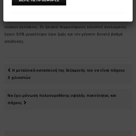
Ένας ποιοτικός ηλιακός θερμοσίφωνας πρέπει να είναι κλειστού
κυκλώματος (να λειτουργεί με αντιψυκτικό υγρό) γιατί αντέχει στις
χαμηλές θερμοκρασίες τον χειμώνα και έτσι προστατεύονται οι
ηλιακοί συλλέκτες. Οι ηλιακοί θερμοσίφωνες κλειστού κυκλώματος
έχουν 50% μεγαλύτερο όριο ζωής και τον μέγιστο δυνατό βαθμό
απόδοσης.
Η μεταλλική κατασκευή της δεξαμενής του να είναι πάχους
3 χιλιοστών
Να έχει μόνωση πολυουρεθάνης υψηλής πυκνότητας και
πάχους