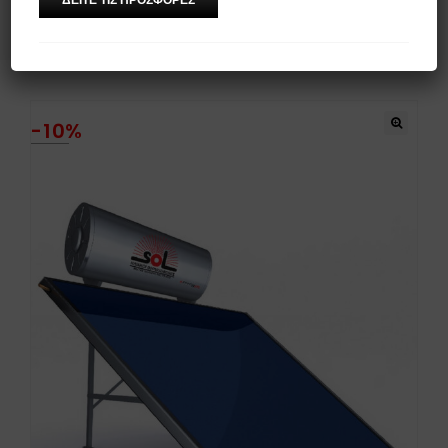
Επιλεκτικός Τιτανίου FULL PLATE (Ενιαίο Πάνελ) Τριπλής Ενέργειας
Χαμηλού Ύψους
-10%
🔍