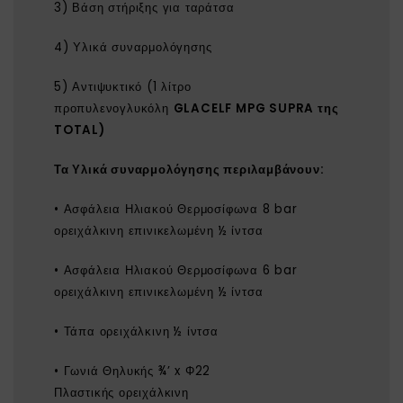
3) Βάση στήριξης για ταράτσα
4) Υλικά συναρμολόγησης
5) Αντιψυκτικό (1 λίτρο
προπυλενογλυκόλη
GLACELF MPG SUPRA της
TOTAL)
Τα
Υλικά συναρμολόγησης
περιλαμβάνουν:
• Ασφάλεια Ηλιακού Θερμοσίφωνα 8 bar
ορειχάλκινη επινικελωμένη ½ ίντσα
• Ασφάλεια Ηλιακού Θερμοσίφωνα 6 bar
ορειχάλκινη επινικελωμένη ½ ίντσα
• Τάπα ορειχάλκινη ½ ίντσα
• Γωνιά Θηλυκής ¾’ x Φ22
Πλαστικής ορειχάλκινη