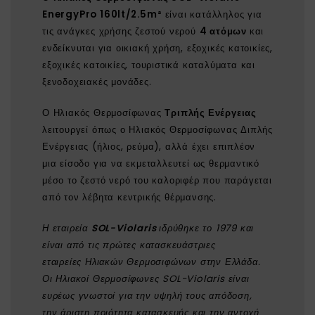
EnergyPro 160lt/2.5m²
είναι κατάλληλος για
τις ανάγκες χρήσης ζεστού νερού
4 ατόμων
και
ενδείκνυται για οικιακή χρήση, εξοχικές κατοικίες,
εξοχικές κατοικίες, τουριστικά καταλύματα και
ξενοδοχειακές μονάδες.
Ο Ηλιακός Θερμοσίφωνας
Τριπλής Ενέργειας
λειτουργεί όπως ο Ηλιακός Θερμοσίφωνας Διπλής
Ενέργειας (ήλιος, ρεύμα), αλλά έχει επιπλέον
μια είσοδο για να εκμεταλλευτεί ως θερμαντικό
μέσο το ζεστό νερό του καλοριφέρ που παράγεται
από τον λέβητα κεντρικής θέρμανσης.
Η εταιρεία
SOL-Violaris
ιδρύθηκε το 1979 και
είναι από τις πρώτες κατασκευάστριες
εταιρείες Ηλιακών Θερμοσιφώνων στην Ελλάδα.
Οι Ηλιακοί Θερμοσίφωνες SOL-Violaris είναι
ευρέως γνωστοί για την υψηλή τους απόδοση,
την άριστη ποιότητα κατασκευής και την αντοχή