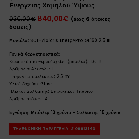
Ενέργειας Χαμηλού Ύψους
Επιλεκτικός Τιτανίου FULL
Επιλεκτικός Τιτανίου FULL
PLATE (Ενιαίο Πάνελ)
PLATE (Ενιαίο Πάνελ) Διπλής
840,00
€
930,00
€
(έως 6 άτοκες
Τριπλής Ενέργειας Χαμηλού
Ενέργειας Χαμηλού Ύψους
δόσεις)
Ύψους Κεραμοσκεπής
Κεραμοσκεπής
Μοντέλο:
SOL-Violaris EnergyPro GL160 2.5 III
Γενικά Χαρακτηριστικά:
Χωρητικότητα θερμοδοχείου (μπόιλερ): 160 lt
Αριθμός συλλεκτών: 1
Επιφάνεια συλλεκτών: 2,5 m²
Υλικό δοχείου: Glass
Ηλιακός Συλλέκτης: Επιλεκτικός Τιτανίου
Αριθμός ατόμων: 4
Εγγύηση: Μπόιλερ 10 χρόνια – Συλλέκτης 15 χρόνια
ΤΗΛΕΦΩΝΙΚΗ ΠΑΡΑΓΓΕΛΙΑ: 2106613143