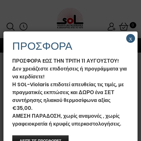
0
x
ΠΡΟΣΦΟΡΑ
MENU
ΠΡΟΣΦΟΡΑ EΩΣ ΤΗΝ ΤΡΙΤΗ 11 ΑΥΓΟΥΣΤΟΥ!
ΗΛΙΑΚΌΣ ΘΕΡΜΟΣΊΦΩΝΑΣ SOL-
Δεν χρειάζεστε επιδοτήσεις ή προγράμματα για
VIOLARIS ENERGYPRO
να κερδίσετε!
160LT/2.5M² GLASS ΟΡΙΖΌΝΤΙΟΣ
Η SOL-Violaris επιδοτεί απευθείας τις τιμές, με
ΣΥΛΛΈΚΤΗΣ ΕΠΙΛΕΚΤΙΚΌΣ
πραγματικές εκπτώσεις και ΔΩΡΟ ένα ΣΕΤ
ΤΙΤΑΝΊΟΥ FULL PLATE (ΕΝΙΑΊΟ
συντήρησης ηλιακού θερμοσίφωνα αξίας
ΠΆΝΕΛ) ΤΡΙΠΛΉΣ ΕΝΈΡΓΕΙΑΣ
€35,00.
ΧΑΜΗΛΟΎ ΎΨΟΥΣ
ΑΜΕΣΗ ΠΑΡΑΔΟΣΗ, χωρίς αναμονές , χωρίς
γραφειοκρατία ή κρυφές υπερκοστολογήσεις.
Αρχική σελίδα
/
Ηλιακοί Θερμοσίφωνες SOL-Violaris EnergyPro
Glass/Ral
/
Ηλιακοί Θερμοσίφωνες SOL-Violaris EnergyPro
Glass/Ral Τριπλής Ενέργειας
/
Ηλιακός Θερμοσίφωνας SOL-
Violaris EnergyPro 160lt/2.5m² Glass Οριζόντιος Συλλέκτης
ΔΕΙΤΕ ΤΙΣ ΠΡΟΣΦΟΡΕΣ