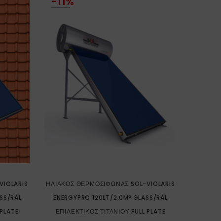
-11%
ΗΛΙΑΚ
2.5M² Χ
FULL P
380,0
VIOLARIS
ΗΛΙΑΚΌΣ ΘΕΡΜΟΣΊΦΩΝΑΣ SOL-VIOLARIS
SS/RAL
ENERGYPRO 120LT/2.0M² GLASS/RAL
 PLATE
ΕΠΙΛΕΚΤΙΚΌΣ ΤΙΤΑΝΊΟΥ FULL PLATE