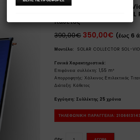
Ηλιακός Συλλέκτης SOL-Vi
Επιλεκτικός Τιτανίου FULL
🔍
Κάθετος
350,00
€
390,00
€
(έως 6 
Μοντέλο:
SOLAR COLLECTOR SOL-VIOLA
Γενικά Χαρακτηριστικά:
Επιφάνεια συλλέκτη: 1,55 m²
Απορροφητής: Χάλκινος Επιλεκτικός Τιτα
Διάταξη: Κάθετος
Εγγύηση: Συλλέκτης 25 χρόνια
ΤΗΛΕΦΩΝΙΚΗ ΠΑΡΑΓΓΕΛΙΑ: 210661314
Qty:
ΑΓΟΡΑ