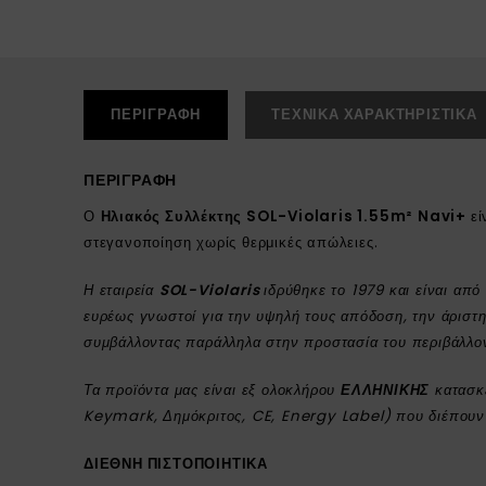
ΠΕΡΙΓΡΑΦΉ
ΤΕΧΝΙΚΆ ΧΑΡΑΚΤΗΡΙΣΤΙΚΆ
ΠΕΡΙΓΡΑΦΉ
Ο
Ηλιακός Συλλέκτης SOL-Violaris 1.55m²
Navi+
ε
στεγανοποίηση χωρίς θερμικές απώλειες.
Η εταιρεία
SOL-Violaris
ιδρύθηκε το 1979 και είναι απ
ευρέως γνωστοί για την υψηλή τους απόδοση, την άριστη
συμβάλλοντας παράλληλα στην προστασία του περιβάλλο
Τα προϊόντα μας είναι εξ ολοκλήρου
ΕΛΛΗΝΙΚΗΣ
κατασκ
Keymark, Δημόκριτος, CE, Energy Label) που διέπουν 
ΔΙΕΘΝΗ ΠΙΣΤΟΠΟΙΗΤΙΚΑ