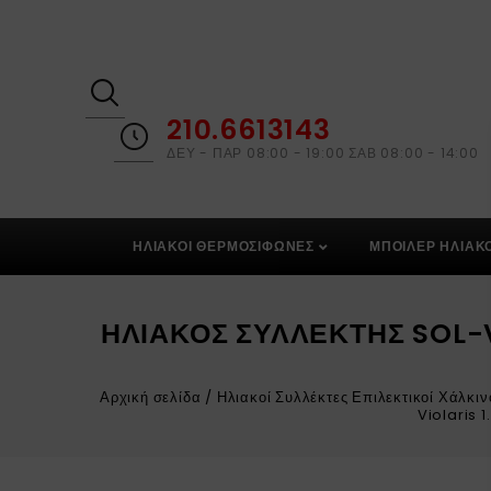
210.6613143
ΔΕΥ - ΠΑΡ 08:00 - 19:00 ΣΑΒ 08:00 - 14:00
ΗΛΙΑΚΟΙ ΘΕΡΜΟΣΙΦΩΝΕΣ
ΜΠΟΙΛΕΡ ΗΛΙΑΚ
ΗΛΙΑΚΌΣ ΣΥΛΛΈΚΤΗΣ SOL-V
Αρχική σελίδα
/
Ηλιακοί Συλλέκτες Επιλεκτικοί Χάλκιν
Violaris 