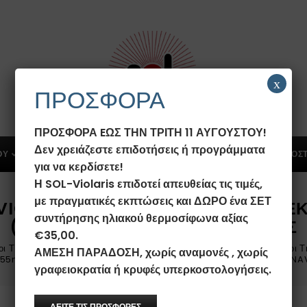
x
ΠΡΟΣΦΟΡΑ
ΠΡΟΣΦΟΡΑ EΩΣ ΤΗΝ ΤΡΙΤΗ 11 ΑΥΓΟΥΣΤΟΥ!
Δεν χρειάζεστε επιδοτήσεις ή προγράμματα
ΟΥ
ΗΛΙΑΚΟΙ ΣΥΛΛΕΚΤΕΣ
ΠΡΟΣΦΟΡΕΣ
ΛΕΒΗΤΟΣΤ
για να κερδίσετε!
Η SOL-Violaris επιδοτεί απευθείας τις τιμές,
με πραγματικές εκπτώσεις και ΔΩΡΟ ένα ΣΕΤ
IOLARIS 1.55M² ΧΆΛΚΙΝΟΣ ΕΠΙΛΕΚΤ
συντήρησης ηλιακού θερμοσίφωνα αξίας
(ΕΝΙΑΊΟ ΠΆΝΕΛ) NAVI ΚΆΘΕΤΟΣ
€35,00.
οι Τιτανίου SOL-Violaris
/
Ηλιακοί Συλλέκτες Επιλεκτικοί Χάλκινοι Τ
ΑΜΕΣΗ ΠΑΡΑΔΟΣΗ, χωρίς αναμονές , χωρίς
1.55m² Χάλκινος Επιλεκτικός Τιτανίου FULL PLATE (Ενιαίο Πάνελ) NA
γραφειοκρατία ή κρυφές υπερκοστολογήσεις.
ΔΕΙΤΕ ΤΙΣ ΠΡΟΣΦΟΡΕΣ