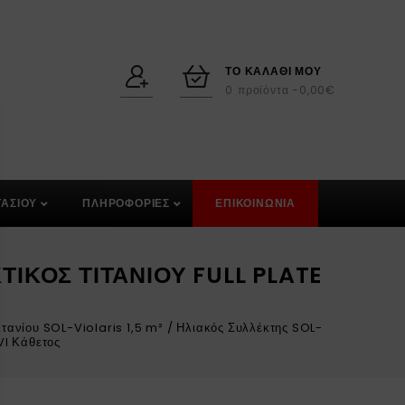
ΤΟ ΚΑΛΆΘΙ ΜΟΥ
0
προϊόντα -
0,00
€
ΑΣΙΟΥ
ΠΛΗΡΟΦΟΡΙΕΣ
ΕΠΙΚΟΙΝΩΝΙΑ
ΙΚΌΣ ΤΙΤΑΝΊΟΥ FULL PLATE
ιτανίου SOL-Violaris 1,5 m²
/
Ηλιακός Συλλέκτης SOL-
VI Κάθετος