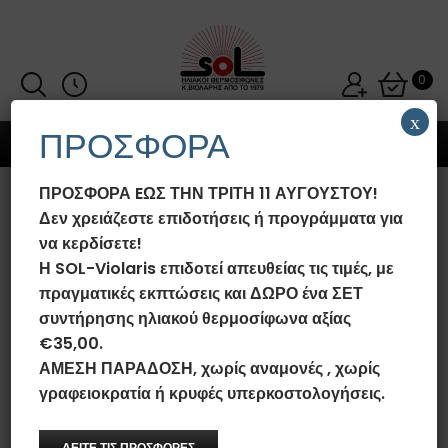
0
x
ΠΡΟΣΦΟΡΑ
MENU
ΠΡΟΣΦΟΡΑ EΩΣ ΤΗΝ ΤΡΙΤΗ 11 ΑΥΓΟΥΣΤΟΥ!
ΗΛΙΑΚΌΣ ΘΕΡΜΟΣΊΦΩΝΑΣ SOL-
Δεν χρειάζεστε επιδοτήσεις ή προγράμματα για
VIOLARIS ENERGYPRO
να κερδίσετε!
160LT/2.5M² GLASS/RAL
Η SOL-Violaris επιδοτεί απευθείας τις τιμές, με
ΕΠΙΛΕΚΤΙΚΌΣ ΤΙΤΑΝΊΟΥ FULL
πραγματικές εκπτώσεις και ΔΩΡΟ ένα ΣΕΤ
PLATE (ΕΝΙΑΊΟ ΠΆΝΕΛ) ΑΝΤΛΊΑΣ
συντήρησης ηλιακού θερμοσίφωνα αξίας
ΘΕΡΜΌΤΗΤΑΣ
€35,00.
ΑΜΕΣΗ ΠΑΡΑΔΟΣΗ, χωρίς αναμονές , χωρίς
Αρχική σελίδα
/
Ηλιακοί Θερμοσίφωνες SOL-Violaris EnergyPro
Glass/Ral
/
Ηλιακός Θερμοσίφωνας SOL-Violaris EnergyPro
γραφειοκρατία ή κρυφές υπερκοστολογήσεις.
160lt/2.5m² Glass/Ral Επιλεκτικός Τιτανίου FULL PLATE (Ενιαίο
Πάνελ) Αντλίας Θερμότητας
ΔΕΙΤΕ ΤΙΣ ΠΡΟΣΦΟΡΕΣ