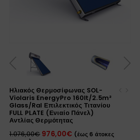
Ηλιακός Θερμοσίφωνας SOL-
Violaris EnergyPro 160lt/2.5m²
Ηλιακός Θερμοσίφωνας SOL-
Ηλιακός Θερμοσίφωνας SOL-
Glass/Ral Επιλεκτικός Τιτανίου
Violaris EnergyPro
Violaris 120lt/2.05m²
FULL PLATE (Ενιαίο Πάνελ)
160lt/3.0m² Glass/Ral
Glass/Inox Exclusive
Αντλίας Θερμότητας
Επιλεκτικός Τιτανίου FULL
Επιλεκτικός Τιτανίου FULL
PLATE (Διπλό Πάνελ) Αντλίας
PLATE (Ενιαίο Πάνελ) NAVI
976,00
€
1.076,00
€
(έως 6 άτοκες
Θερμότητας
Διπλής Ενέργειας