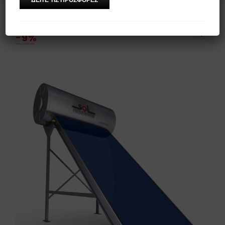
-9%
🔍