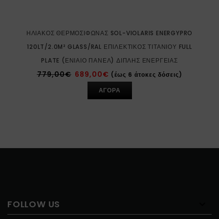
ΗΛΙΑΚΌΣ ΘΕΡΜΟΣΊΦΩΝΑΣ SOL-VIOLARIS ENERGYPRO
120LT/2.0M² GLASS/RAL ΕΠΙΛΕΚΤΙΚΌΣ ΤΙΤΑΝΊΟΥ FULL
PLATE (ΕΝΙΑΊΟ ΠΆΝΕΛ) ΔΙΠΛΉΣ ΕΝΈΡΓΕΙΑΣ
779,00
€
689,00
€
(έως 6 άτοκες δόσεις)
ΑΓΟΡΑ
FOLLOW US