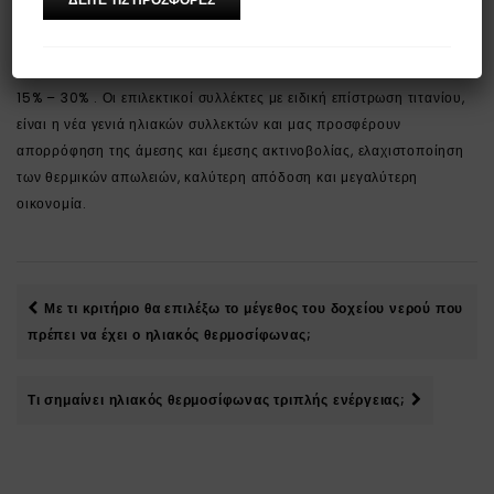
Οι επιλεκτικοί συλλέκτες του ηλιακού θερμοσίφωνα, συγκρινόμενοι
με τους απλούς ηλιακούς συλλέκτες, αποδίδουν περισσότερο κατά
15% – 30% . Οι επιλεκτικοί συλλέκτες με ειδική επίστρωση τιτανίου,
είναι η νέα γενιά ηλιακών συλλεκτών και μας προσφέρουν
απορρόφηση της άμεσης και έμεσης ακτινοβολίας, ελαχιστοποίηση
των θερμικών απωλειών, καλύτερη απόδοση και μεγαλύτερη
οικονομία.
Με τι κριτήριο θα επιλέξω το μέγεθος του δοχείου νερού που
πρέπει να έχει ο ηλιακός θερμοσίφωνας;
Τι σημαίνει ηλιακός θερμοσίφωνας τριπλής ενέργειας;