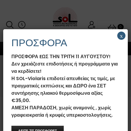
0
x
ΠΡΟΣΦΟΡΑ
MENU
ΠΡΟΣΦΟΡΑ EΩΣ ΤΗΝ ΤΡΙΤΗ 11 ΑΥΓΟΥΣΤΟΥ!
Δεν χρειάζεστε επιδοτήσεις ή προγράμματα για
ΤΙ ΣΗΜΑΊΝΕΙ ΑΠΛΌΣ ΧΆΛΚΙΝΟΣ
να κερδίσετε!
ΣΥΛΛΈΚΤΗΣ ΚΑΙ ΤΙ ΕΠΙΛΕΚΤΙΚΌΣ
Η SOL-Violaris επιδοτεί απευθείας τις τιμές, με
ΣΥΛΛΈΚΤΗΣ ΤΙΤΑΝΊΟΥ;
πραγματικές εκπτώσεις και ΔΩΡΟ ένα ΣΕΤ
συντήρησης ηλιακού θερμοσίφωνα αξίας
€35,00.
ΑΜΕΣΗ ΠΑΡΑΔΟΣΗ, χωρίς αναμονές , χωρίς
Τι σημαίνει απλός χάλκινος
γραφειοκρατία ή κρυφές υπερκοστολογήσεις.
συλλέκτης και τι επιλεκτικός
συλλέκτης τιτανίου;
ΔΕΙΤΕ ΤΙΣ ΠΡΟΣΦΟΡΕΣ