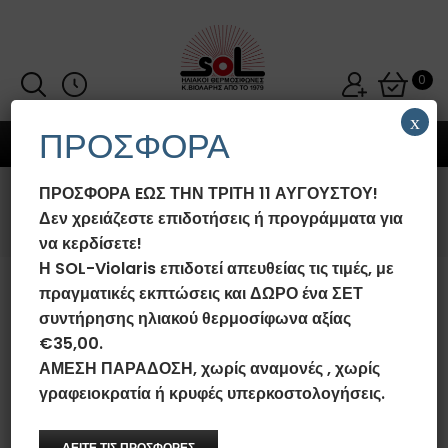
0
x
ΠΡΟΣΦΟΡΑ
MENU
ΠΡΟΣΦΟΡΑ EΩΣ ΤΗΝ ΤΡΙΤΗ 11 ΑΥΓΟΥΣΤΟΥ!
2 COLUMNS
Δεν χρειάζεστε επιδοτήσεις ή προγράμματα για
να κερδίσετε!
Η SOL-Violaris επιδοτεί απευθείας τις τιμές, με
πραγματικές εκπτώσεις και ΔΩΡΟ ένα ΣΕΤ
{"status":"Nothing found"}
συντήρησης ηλιακού θερμοσίφωνα αξίας
€35,00.
ΑΜΕΣΗ ΠΑΡΑΔΟΣΗ, χωρίς αναμονές , χωρίς
γραφειοκρατία ή κρυφές υπερκοστολογήσεις.
ΔΕΙΤΕ ΤΙΣ ΠΡΟΣΦΟΡΕΣ